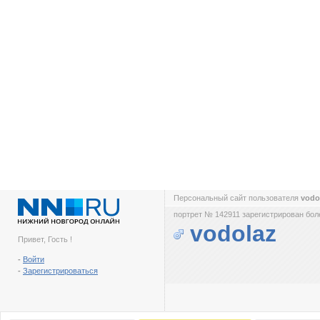
Персональный сайт пользователя
vodo
портрет № 142911 зарегистрирован боле
vodolaz
Привет, Гость !
-
Войти
-
Зарегистрироваться