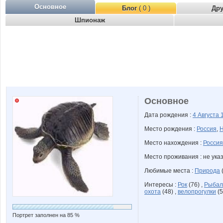
Основное
Блог
( 0 )
Др
Шпионаж
Основное
Дата рождения :
4 Августа
Место рождения :
Россия
,
Н
Место нахождения :
Россия
Место проживания : не ука
Любимые места :
Природа
(
Интересы :
Рок
(76) ,
Рыбал
охота
(48) ,
велопрогулки
(5
Портрет заполнен на 85 %