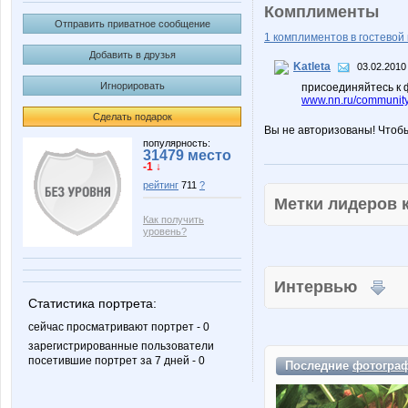
Комплименты
Отправить приватное сообщение
1 комплиментов в гостевой 
Добавить в друзья
Katleta
03.02.2010
Игнорировать
присоединяйтесь к 
www.nn.ru/community/
Сделать подарок
Вы не авторизованы! Чтоб
популярность:
31479 место
-1 ↓
рейтинг
711
?
Метки лидеров
Как получить
уровень?
Интервью
Статистика портрета:
сейчас просматривают портрет - 0
зарегистрированные пользователи
посетившие портрет за 7 дней - 0
Последние
фотогра